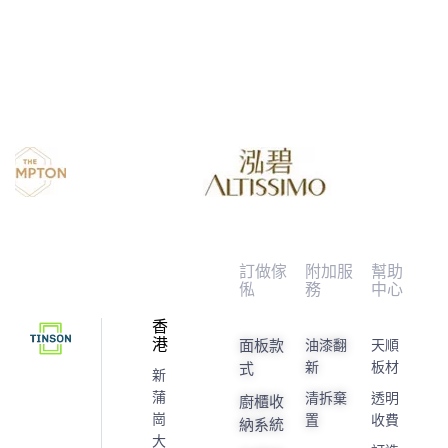
訂做傢
附加服
幫助
俬
務
中心
香
港
面板款
油漆翻
天順
新
板材
式
新
蒲
清拆棄
透明
廚櫃收
崗
置
收費
納系統
大