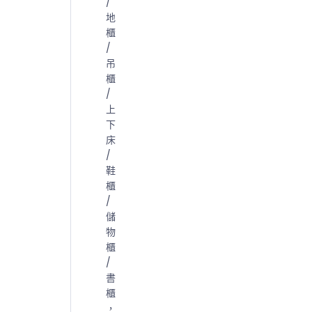
/
地
櫃
/
吊
櫃
/
上
下
床
/
鞋
櫃
/
儲
物
櫃
/
書
櫃
，