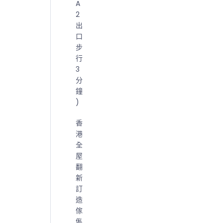
A
2
出
口
步
行
3
分
鐘
)
香
港
全
屋
翻
新
訂
造
傢
俬