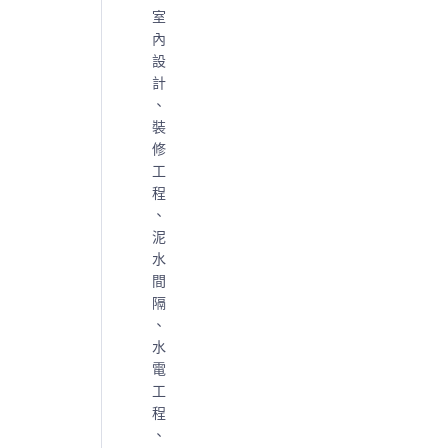
室
內
設
計
、
裝
修
工
程
、
泥
水
間
隔
、
水
電
工
程
、