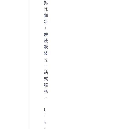
拆
除
翻
新
，
硬
裝
軟
裝
等
一
站
式
服
務
。
t
i
n
s