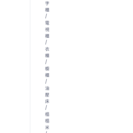
字
櫃
/
電
視
櫃
/
衣
櫃
/
櫥
櫃
/
油
壓
床
/
榻
榻
米