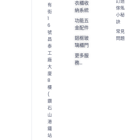
訂造
衣櫃收
有
傢俬
納系統
街
小秘
1
功能五
訣
6
金配件
常見
號
鋁框玻
問題
昌
璃櫃門
泰
工
更多服
廠
務...
大
廈
8
樓
(
鑽
石
山
港
鐵
站