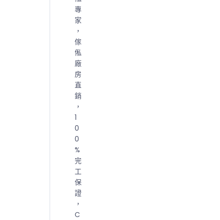
專
家
，
傢
俬
廠
房
直
銷
，
1
0
0
%
完
工
保
證
，
C