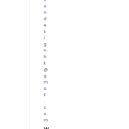
o
n
d
e
s
i
g
n
h
k
@
g
m
a
il
.
c
o
m
W