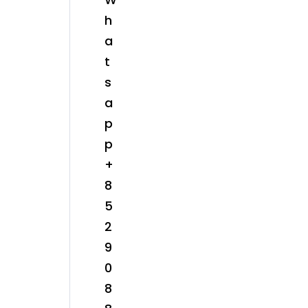
h
a
t
s
a
p
p
+
8
5
2
9
0
8