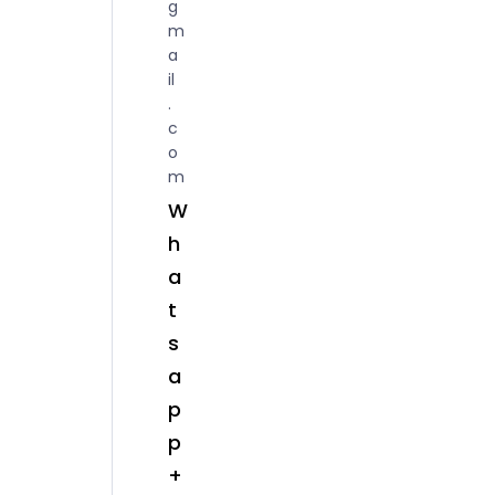
g
m
a
il
.
c
o
m
W
h
a
t
s
a
p
p
+