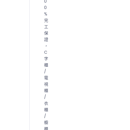
0
0
%
完
工
保
證
，
C
字
櫃
/
電
視
櫃
/
衣
櫃
/
櫥
櫃