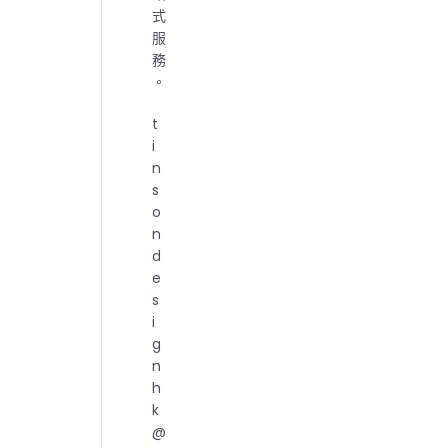
式
服
務
。
t
i
n
s
o
n
d
e
s
i
g
n
h
k
@