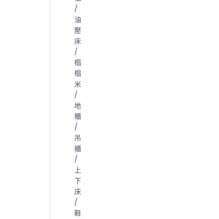
/
油
壓
床
/
榻
榻
米
/
地
櫃
/
吊
櫃
/
上
下
床
/
鞋