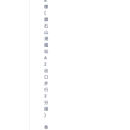
8
樓
(
鑽
石
山
港
鐵
站
A
2
出
口
步
行
3
分
鐘
)
香