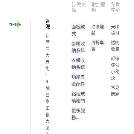
訂做傢
附加服
幫助
俬
務
中心
香
港
面板款
油漆翻
天順
新
板材
式
新
蒲
清拆棄
透明
廚櫃收
崗
置
收費
納系統
大
訂造
衣櫃收
有
傢俬
納系統
街
小秘
1
功能五
訣
6
金配件
常見
號
鋁框玻
問題
昌
璃櫃門
泰
工
更多服
廠
務...
大
廈