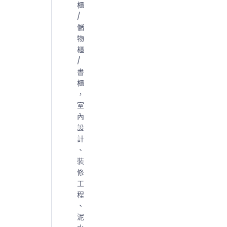
櫃
/
儲
物
櫃
/
書
櫃
，
室
內
設
計
、
裝
修
工
程
、
泥