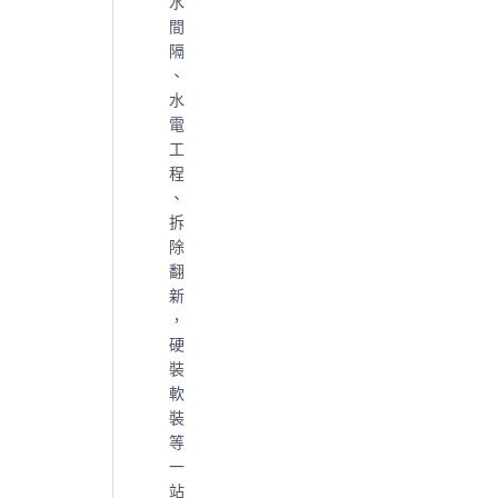
水
間
隔
、
水
電
工
程
、
拆
除
翻
新
，
硬
裝
軟
裝
等
一
站