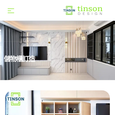
儲物櫃訂造