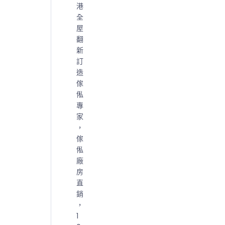
港
全
屋
翻
新
訂
造
傢
俬
專
家
，
傢
俬
廠
房
直
銷
，
1