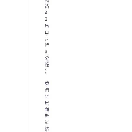
站
A
2
出
口
步
行
3
分
鐘
)
香
港
全
屋
翻
新
訂
造