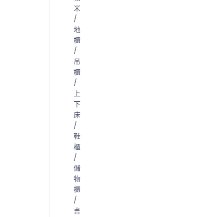
米
/
地
櫃
/
吊
櫃
/
上
下
床
/
鞋
櫃
/
儲
物
櫃
/
書