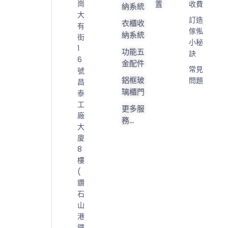
崗
置
收費
納系統
大
訂造
衣櫃收
有
傢俬
納系統
街
小秘
1
功能五
訣
6
金配件
常見
號
鋁框玻
問題
昌
璃櫃門
泰
工
更多服
廠
務...
大
廈
8
樓
(
鑽
石
山
港
鐵