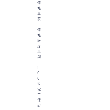
傢
俬
專
家
，
傢
俬
廠
房
直
銷
，
1
0
0
%
完
工
保
證