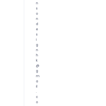
n
s
o
n
d
e
s
i
g
n
h
k
@
g
m
a
il
.
c
o