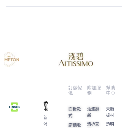
訂做傢
附加服
幫助
俬
務
中心
香
港
面板款
油漆翻
天順
新
板材
式
新
蒲
清拆棄
透明
廚櫃收