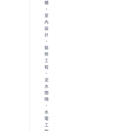
櫃
，
室
內
設
計
、
裝
修
工
程
、
泥
水
間
隔
、
水
電
工