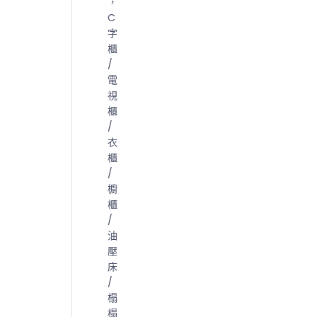
，
C
字
櫃
/
電
視
櫃
/
衣
櫃
/
櫥
櫃
/
油
壓
床
/
榻
榻