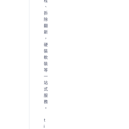
程
、
拆
除
翻
新
，
硬
裝
軟
裝
等
一
站
式
服
務
。
t
i