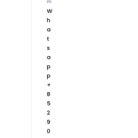
m
W
h
a
t
s
a
p
p
+
8
5
2
9
0