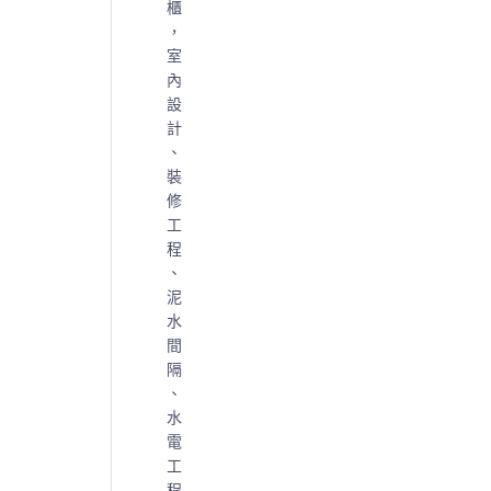
櫃
，
室
內
設
計
、
裝
修
工
程
、
泥
水
間
隔
、
水
電
工
程