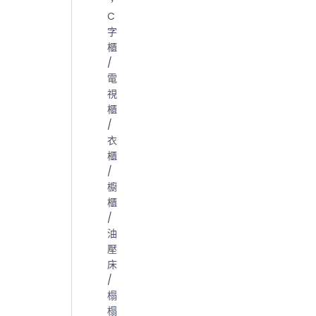
，
C
字
櫃
/
電
視
櫃
/
衣
櫃
/
櫥
櫃
/
油
壓
床
/
榻
榻