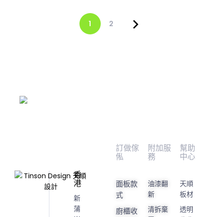
1
2
訂做傢
附加服
幫助
俬
務
中心
香
港
面板款
油漆翻
天順
新
板材
式
新
蒲
清拆棄
透明
廚櫃收