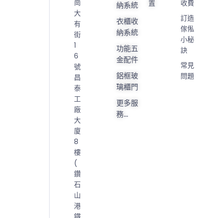
崗
置
收費
納系統
大
訂造
衣櫃收
有
傢俬
納系統
街
小秘
1
功能五
訣
6
金配件
常見
號
鋁框玻
問題
昌
璃櫃門
泰
工
更多服
廠
務...
大
廈
8
樓
(
鑽
石
山
港
鐵