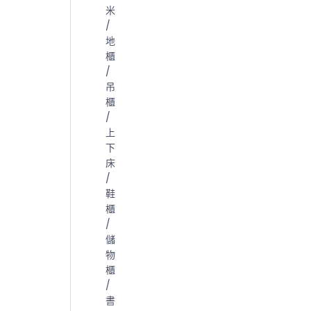
米
/
地
櫃
/
吊
櫃
/
上
下
床
/
鞋
櫃
/
儲
物
櫃
/
書