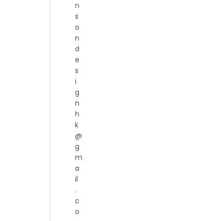
n
s
o
n
d
e
s
i
g
n
h
k
@
g
m
a
il
.
c
o