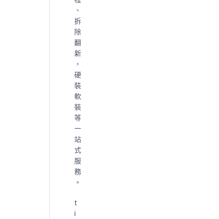
、
拆
除
翻
新
，
硬
裝
軟
裝
等
一
站
式
服
務
。
t
i