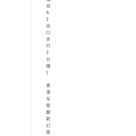
站
A
2
出
口
步
行
3
分
鐘
)
香
港
全
屋
翻
新
訂
造