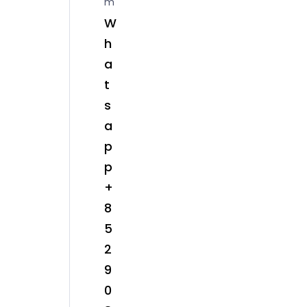
m
W
h
a
t
s
a
p
p
+
8
5
2
9
0