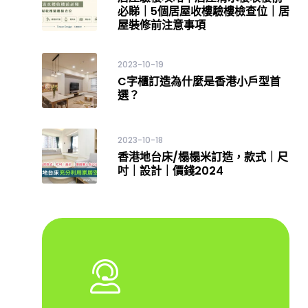
必睇｜5個居屋收樓驗樓檢查位｜居
屋裝修前注意事項
2023-10-19
C字櫃訂造為什麼是香港小戶型首
選？
2023-10-18
香港地台床/榻榻米訂造，款式｜尺
吋｜設計｜價錢2024