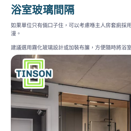
浴室玻璃間隔
如果單位只有倆口子住，可以考慮喺主人房套廁採
漫。
建議選用霧化玻璃設計或加裝布簾，方便隨時將浴