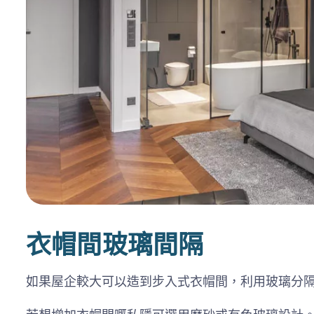
衣帽間玻璃間隔
如果屋企較大可以造到步入式衣帽間，利用玻璃分