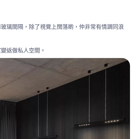
用玻璃間隔，除了視覺上闊落啲，仲非常有情調同浪
室變返做私人空間。