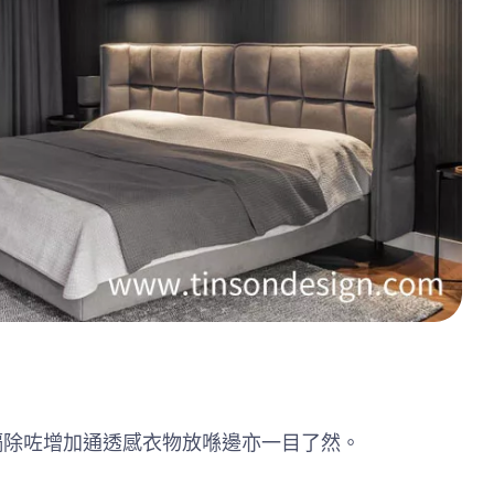
隔除咗增加通透感衣物放喺邊亦一目了然。