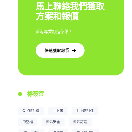
馬上聯絡我們獲取
方案和報價
香港專業訂造傢俬！
快速獲取報價
標簽雲
C字櫃訂造
上下床
上下床訂造
中空櫃
傢俬安全
傢俬訂造