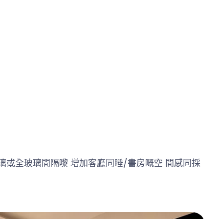
璃或全玻璃間隔嚟 增加客廳同睡/書房嘅空 間感同採