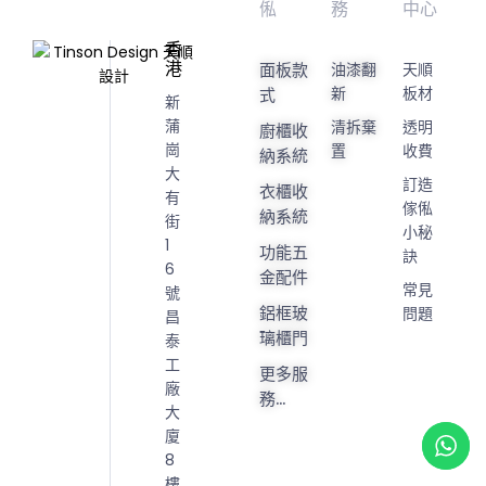
俬
務
中心
香
港
面板款
油漆翻
天順
新
板材
式
新
蒲
清拆棄
透明
廚櫃收
崗
置
收費
納系統
大
訂造
衣櫃收
有
傢俬
納系統
街
小秘
1
功能五
訣
6
金配件
常見
號
鋁框玻
問題
昌
璃櫃門
泰
工
更多服
廠
務...
大
廈
8
樓