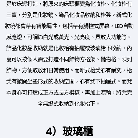
是於床邊打造，將原來的床頭櫃變為化妝枱。化妝枱有
三寶，分別是化妝鏡、飾品化妝品收納和枱凳。新式化
妝鏡都會帶有智能屬性，包括帶有觸控式屏幕，LED自動
感應燈，可調節白光或黃光、光亮度、具放大功能等。
飾品化妝品收納就是化妝枱有抽屜或玻璃枱下收納，內
裏可以按個人需要打造不同飾物方格架、儲物格，陳列
飾物，方便取放和日常使用。而新式枱凳亦有講究，枱
凳有掀開坐塾形式的收納空間，亦有凳下抽屜式。而凳
本身亦可打造成正方或長方模樣，再加上滾輪，將凳完
全無縫式收納到化妝枱下。
4）玻璃櫃