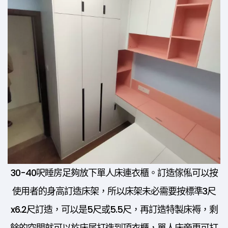
30-40呎睡房足夠放下單人床連衣櫃。訂造傢俬可以按
使用者的身高訂造床架，所以床架未必需要按標準3尺
x6.2尺訂造，可以是5尺或5.5尺，再訂造特製床褥，剩
餘的空間就可以於床尾打造到頂衣櫃，單人床旁更可打