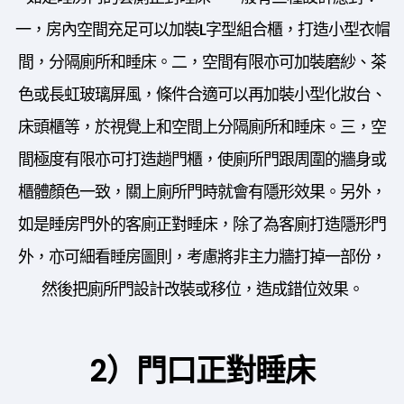
一，房內空間充足可以加裝L字型組合櫃，打造小型衣帽
間，分隔廁所和睡床。二，空間有限亦可加裝磨紗、茶
色或長虹玻璃屏風，條件合適可以再加裝小型化妝台、
床頭櫃等，於視覺上和空間上分隔廁所和睡床。三，空
間極度有限亦可打造趟門櫃，使廁所門跟周圍的牆身或
櫃體顏色一致，關上廁所門時就會有隱形效果。另外，
如是睡房門外的客廁正對睡床，除了為客廁打造隱形門
外，亦可細看睡房圖則，考慮將非主力牆打掉一部份，
然後把廁所門設計改裝或移位，造成錯位效果。
2）門口正對睡床