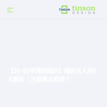
【30-60呎睡房設計】睡房主人房5
大設計｜注意風水陷㘫？