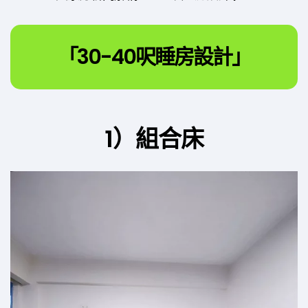
「30-40呎睡房設計」
1）組合床