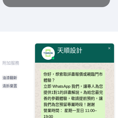
天順設計
附加服務
幫助中心
你好，
想索取詳盡報價或親臨門市
油漆翻新
天順板材
體驗？
清拆棄置
透明收費
立即 WhatsApp 我們，
讓專人為您
提供1對1的詳盡解說。為給您最完
訂造傢俬小秘訣
善的參觀體驗，敬請提前預約，讓
常見問題
我們為您預留專屬時段！謝謝
營業時間：
星期一至日 11:00–
19:00