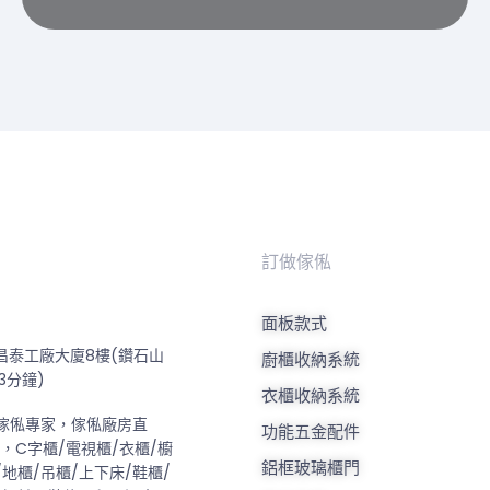
訂做傢俬
面板款式
昌泰工廠大廈8樓(鑽石山
廚櫃收納系統
3分鐘)
衣櫃收納系統
傢俬專家，傢俬廠房直
功能五金配件
證，C字櫃/電視櫃/衣櫃/櫥
鋁框玻璃櫃門
/地櫃/吊櫃/上下床/鞋櫃/