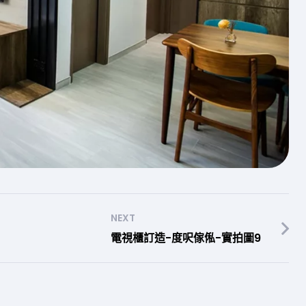
NEXT
電視櫃訂造-度呎傢俬-實拍圖9