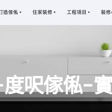
訂造傢俬
住家裝修
工程項目
裝修
-度呎傢俬-實