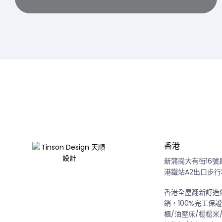
香港
新蒲崗大有街16號
港鐵站A2出口步行
香港全屋翻新訂造
銷，100%完工保
櫃/油壓床/榻榻米