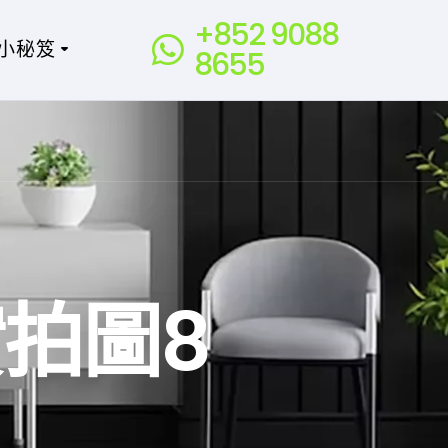
+852 9088
小秘笈
8655
拍圖8