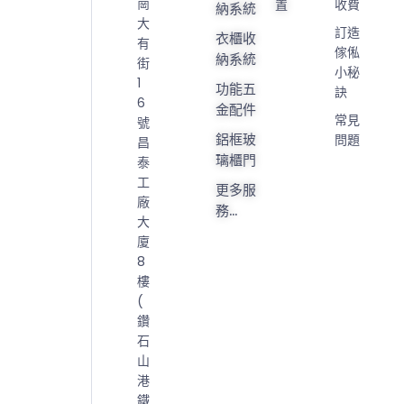
崗
置
收費
納系統
大
訂造
衣櫃收
有
傢俬
納系統
街
小秘
1
功能五
訣
6
金配件
常見
號
鋁框玻
問題
昌
璃櫃門
泰
工
更多服
廠
務...
大
廈
8
樓
(
鑽
石
山
港
鐵