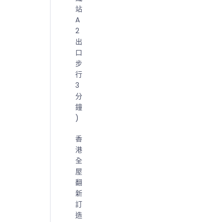
站
A
2
出
口
步
行
3
分
鐘
)
香
港
全
屋
翻
新
訂
造