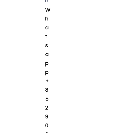
m
W
h
a
t
s
a
p
p
+
8
5
2
9
0