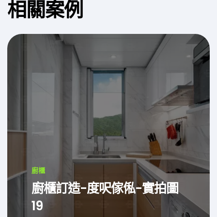
相關案例
廚櫃
廚櫃訂造-度呎傢俬-實拍圖
19