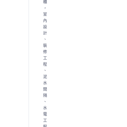
櫃
，
室
內
設
計
、
裝
修
工
程
、
泥
水
間
隔
、
水
電
工
程