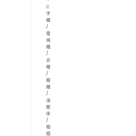
C
字
櫃
/
電
視
櫃
/
衣
櫃
/
櫥
櫃
/
油
壓
床
/
榻
榻