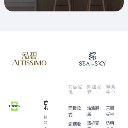
訂做傢
附加服
幫助
俬
務
中心
香
港
面板款
油漆翻
天順
新
板材
式
新
蒲
清拆棄
透明
廚櫃收