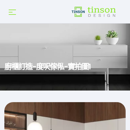
廚櫃訂造-度呎傢俬-實拍圖1