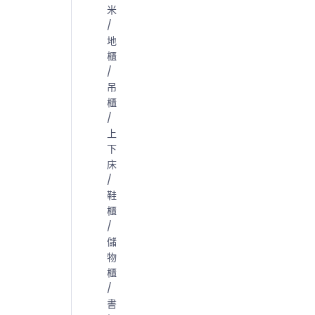
米
/
地
櫃
/
吊
櫃
/
上
下
床
/
鞋
櫃
/
儲
物
櫃
/
書