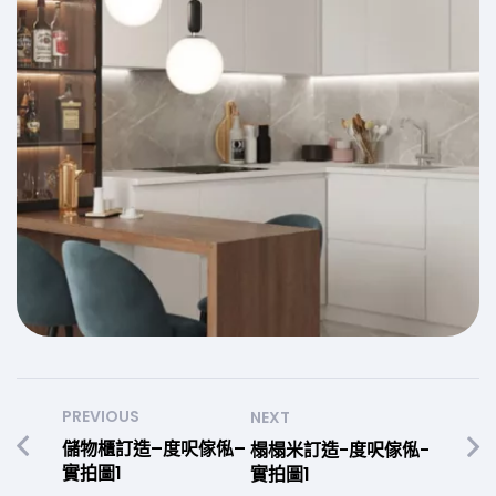
PREVIOUS
NEXT
儲物櫃訂造–度呎傢俬–
榻榻米訂造-度呎傢俬-
實拍圖1
實拍圖1