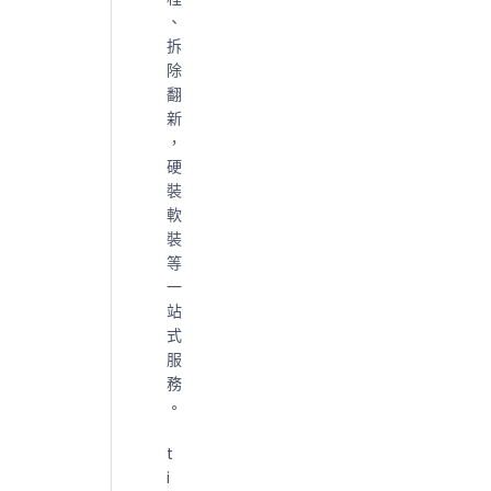
、
拆
除
翻
新
，
硬
裝
軟
裝
等
一
站
式
服
務
。
t
i