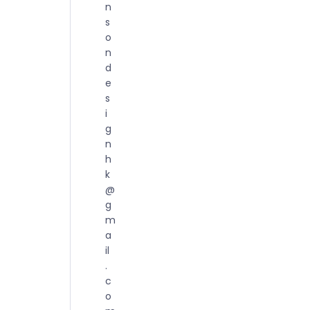
n
s
o
n
d
e
s
i
g
n
h
k
@
g
m
a
il
.
c
o