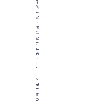
傢
俬
專
家
，
傢
俬
廠
房
直
銷
，
1
0
0
%
完
工
保
證
，