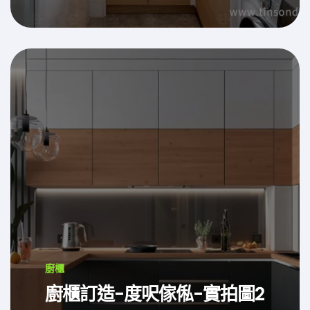
廚櫃
廚櫃訂造-度呎傢俬-實拍圖2